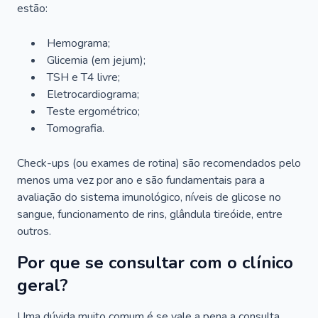
estão:
Hemograma;
Glicemia (em jejum);
TSH e T4 livre;
Eletrocardiograma;
Teste ergométrico;
Tomografia.
Check-ups (ou exames de rotina) são recomendados pelo
menos uma vez por ano e são fundamentais para a
avaliação do sistema imunológico, níveis de glicose no
sangue, funcionamento de rins, glândula tireóide, entre
outros.
Por que se consultar com o clínico
geral?
Uma dúvida muito comum é se vale a pena a consulta