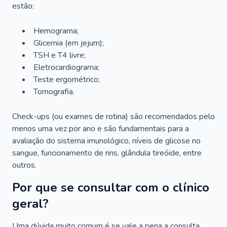
estão:
Hemograma;
Glicemia (em jejum);
TSH e T4 livre;
Eletrocardiograma;
Teste ergométrico;
Tomografia.
Check-ups (ou exames de rotina) são recomendados pelo
menos uma vez por ano e são fundamentais para a
avaliação do sistema imunológico, níveis de glicose no
sangue, funcionamento de rins, glândula tireóide, entre
outros.
Por que se consultar com o clínico
geral?
Uma dúvida muito comum é se vale a pena a consulta