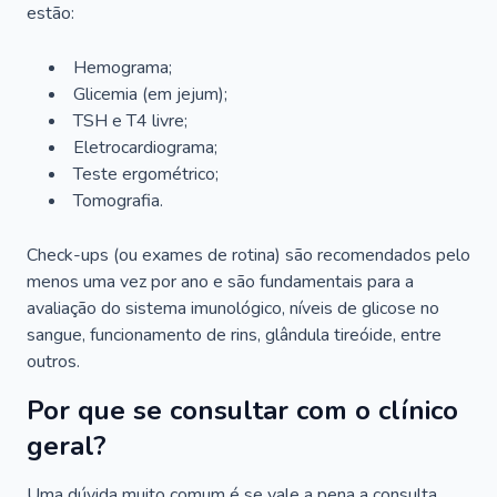
estão:
Hemograma;
Glicemia (em jejum);
TSH e T4 livre;
Eletrocardiograma;
Teste ergométrico;
Tomografia.
Check-ups (ou exames de rotina) são recomendados pelo
menos uma vez por ano e são fundamentais para a
avaliação do sistema imunológico, níveis de glicose no
sangue, funcionamento de rins, glândula tireóide, entre
outros.
Por que se consultar com o clínico
geral?
Uma dúvida muito comum é se vale a pena a consulta