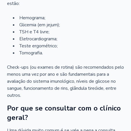
estão:
Hemograma;
Glicemia (em jejum);
TSH e T4 livre;
Eletrocardiograma;
Teste ergométrico;
Tomografia.
Check-ups (ou exames de rotina) são recomendados pelo
menos uma vez por ano e são fundamentais para a
avaliação do sistema imunológico, níveis de glicose no
sangue, funcionamento de rins, glândula tireóide, entre
outros.
Por que se consultar com o clínico
geral?
Uma dúvida muito comum é se vale a pena a consulta