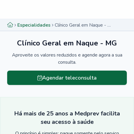
Menu lateral
Menu lateral
Especialidades
Clínico Geral em Naque - MG
Clínico Geral em Naque - MG
Aproveite os valores reduzidos e agende agora a sua
consulta.
Agendar teleconsulta
Há mais de 25 anos a Medprev facilita
seu acesso à saúde
O princípio é simples: pague somente pelo serviço