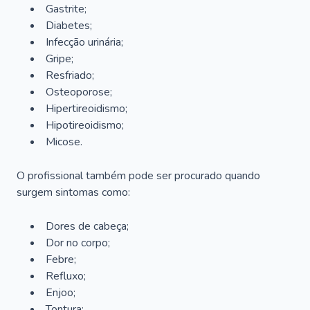
Gastrite;
Diabetes;
Infecção urinária;
Gripe;
Resfriado;
Osteoporose;
Hipertireoidismo;
Hipotireoidismo;
Micose.
O profissional também pode ser procurado quando
surgem sintomas como:
Dores de cabeça;
Dor no corpo;
Febre;
Refluxo;
Enjoo;
Tontura;