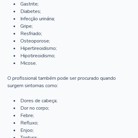
Gastrite;
Diabetes;
Infecção urinária;
Gripe;
Resfriado;
Osteoporose;
Hipertireoidismo;
Hipotireoidismo;
Micose.
O profissional também pode ser procurado quando
surgem sintomas como:
Dores de cabeça;
Dor no corpo;
Febre;
Refluxo;
Enjoo;
Tontura;