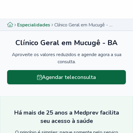
Menu lateral
Menu lateral
Especialidades
Clínico Geral em Mucugê - BA
Clínico Geral em Mucugê - BA
Aproveite os valores reduzidos e agende agora a sua
consulta.
Agendar teleconsulta
Há mais de 25 anos a Medprev facilita
seu acesso à saúde
O princípio é simples: pague somente pelo serviço