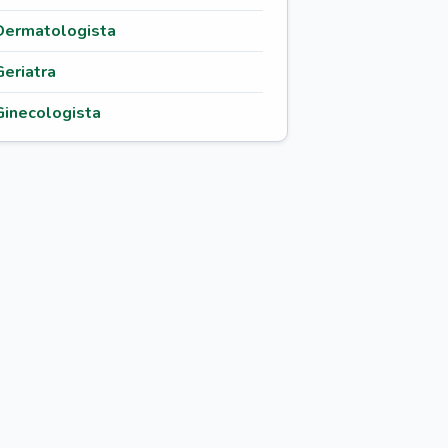
Dermatologista
Geriatra
Ginecologista