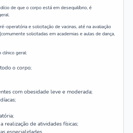
ício de que o corpo está em desequilíbrio, é
eral.
é-operatória e solicitação de vacinas, até na avaliação
as (comumente solicitadas em academias e aulas de dança,
clínico geral:
todo o corpo;
ntes com obesidade leve e moderada;
díacas;
tória;
 realização de atividades físicas;
s especialidades.