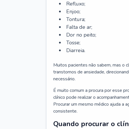
Refluxo;
Enjoo;
Tontura;
Falta de ar;
Dor no peito;
Tosse;
Diarreia.
Muitos pacientes não sabem, mas o cl
transtornos de ansiedade, direcionand
necessário.
É muito comum a procura por esse pr
clínico pode realizar o acompanhament
Procurar um mesmo médico ajuda a agil
consistente.
Quando procurar o clín