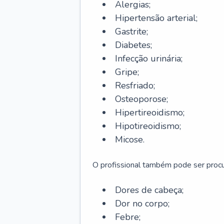
Alergias;
Hipertensão arterial;
Gastrite;
Diabetes;
Infecção urinária;
Gripe;
Resfriado;
Osteoporose;
Hipertireoidismo;
Hipotireoidismo;
Micose.
O profissional também pode ser pro
Dores de cabeça;
Dor no corpo;
Febre;