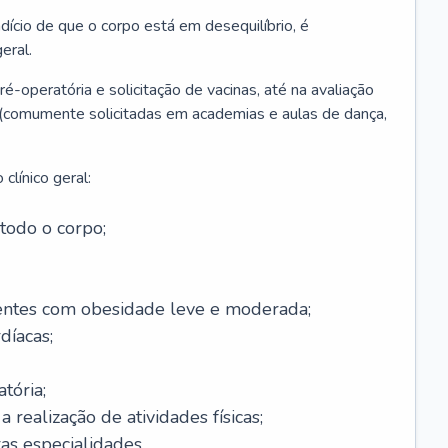
ício de que o corpo está em desequilíbrio, é
eral.
é-operatória e solicitação de vacinas, até na avaliação
as (comumente solicitadas em academias e aulas de dança,
clínico geral:
todo o corpo;
ntes com obesidade leve e moderada;
díacas;
tória;
 realização de atividades físicas;
s especialidades.