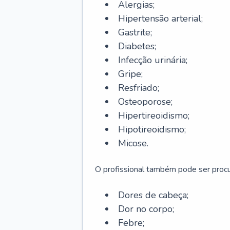
Alergias;
Hipertensão arterial;
Gastrite;
Diabetes;
Infecção urinária;
Gripe;
Resfriado;
Osteoporose;
Hipertireoidismo;
Hipotireoidismo;
Micose.
O profissional também pode ser pro
Dores de cabeça;
Dor no corpo;
Febre;