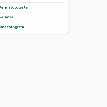
Dermatologista
Geriatra
Ginecologista