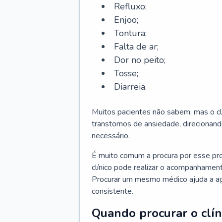
Refluxo;
Enjoo;
Tontura;
Falta de ar;
Dor no peito;
Tosse;
Diarreia.
Muitos pacientes não sabem, mas o cl
transtornos de ansiedade, direcionand
necessário.
É muito comum a procura por esse pr
clínico pode realizar o acompanhament
Procurar um mesmo médico ajuda a agil
consistente.
Quando procurar o clín