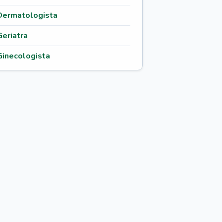
Dermatologista
Geriatra
Ginecologista