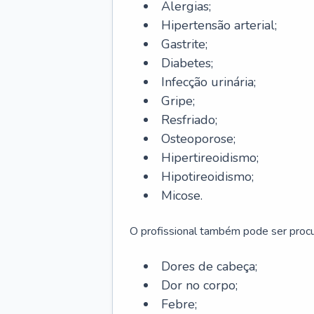
Alergias;
Hipertensão arterial;
Gastrite;
Diabetes;
Infecção urinária;
Gripe;
Resfriado;
Osteoporose;
Hipertireoidismo;
Hipotireoidismo;
Micose.
O profissional também pode ser pro
Dores de cabeça;
Dor no corpo;
Febre;