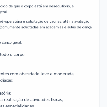
ício de que o corpo está em desequilíbrio, é
eral.
é-operatória e solicitação de vacinas, até na avaliação
as (comumente solicitadas em academias e aulas de dança,
clínico geral:
todo o corpo;
ntes com obesidade leve e moderada;
díacas;
tória;
 realização de atividades físicas;
s especialidades.