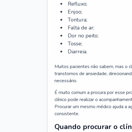
Refluxo;
Enjoo;
Tontura;
Falta de ar;
Dor no peito;
Tosse;
Diarreia.
Muitos pacientes não sabem, mas o cl
transtornos de ansiedade, direcionand
necessário.
É muito comum a procura por esse pr
clínico pode realizar o acompanhament
Procurar um mesmo médico ajuda a agil
consistente.
Quando procurar o clín