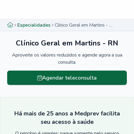
Menu lateral
Menu lateral
Especialidades
Clínico Geral em Martins - RN
Clínico Geral em Martins - RN
Aproveite os valores reduzidos e agende agora a sua
consulta.
Agendar teleconsulta
Há mais de 25 anos a Medprev facilita
seu acesso à saúde
O princípio é simples: pague somente pelo serviço