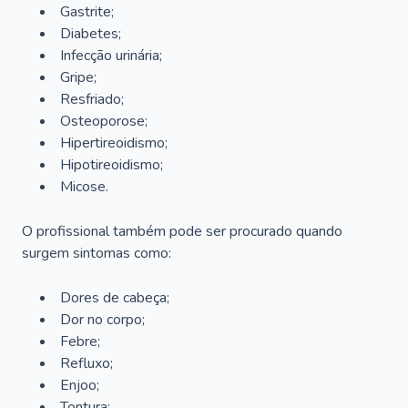
Gastrite;
Diabetes;
Infecção urinária;
Gripe;
Resfriado;
Osteoporose;
Hipertireoidismo;
Hipotireoidismo;
Micose.
O profissional também pode ser procurado quando
surgem sintomas como:
Dores de cabeça;
Dor no corpo;
Febre;
Refluxo;
Enjoo;
Tontura;