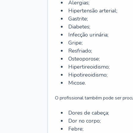
Alergias;
Hipertensão arterial;
Gastrite;
Diabetes;
Infecção urinária;
Gripe;
Resfriado;
Osteoporose;
Hipertireoidismo;
Hipotireoidismo;
Micose.
O profissional também pode ser pro
Dores de cabeça;
Dor no corpo;
Febre;