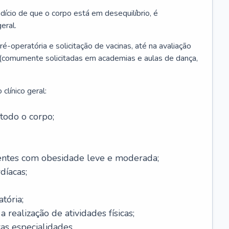
ício de que o corpo está em desequilíbrio, é
eral.
é-operatória e solicitação de vacinas, até na avaliação
as (comumente solicitadas em academias e aulas de dança,
clínico geral:
todo o corpo;
ntes com obesidade leve e moderada;
díacas;
tória;
 realização de atividades físicas;
s especialidades.