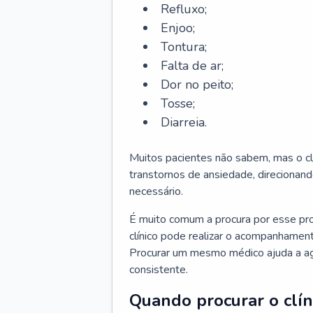
Refluxo;
Enjoo;
Tontura;
Falta de ar;
Dor no peito;
Tosse;
Diarreia.
Muitos pacientes não sabem, mas o cl
transtornos de ansiedade, direcionand
necessário.
É muito comum a procura por esse pr
clínico pode realizar o acompanhament
Procurar um mesmo médico ajuda a agil
consistente.
Quando procurar o clín