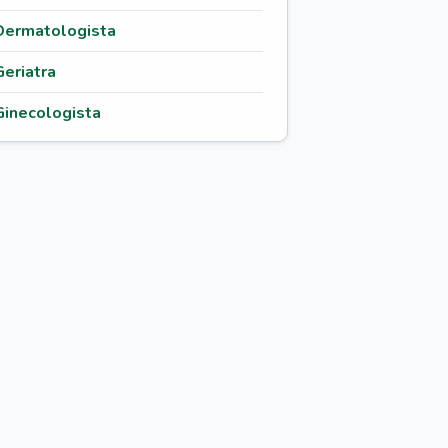
Dermatologista
Geriatra
Ginecologista