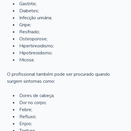
Gastrite;
Diabetes;
Infecção urinária;
Gripe;
Resfriado;
Osteoporose;
Hipertireoidismo;
Hipotireoidismo;
Micose.
O profissional também pode ser procurado quando
surgem sintomas como:
Dores de cabeça;
Dor no corpo;
Febre;
Refluxo;
Enjoo;
Tontura;