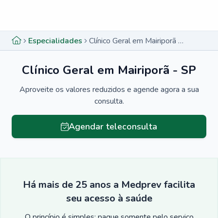
Menu lateral
Menu lateral
Especialidades
Clínico Geral em Mairiporã - SP
Clínico Geral em Mairiporã - SP
Aproveite os valores reduzidos e agende agora a sua
consulta.
Agendar teleconsulta
Há mais de 25 anos a Medprev facilita
seu acesso à saúde
O princípio é simples: pague somente pelo serviço