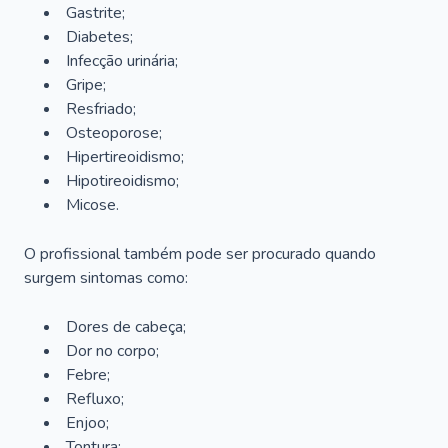
Gastrite;
Diabetes;
Infecção urinária;
Gripe;
Resfriado;
Osteoporose;
Hipertireoidismo;
Hipotireoidismo;
Micose.
O profissional também pode ser procurado quando
surgem sintomas como:
Dores de cabeça;
Dor no corpo;
Febre;
Refluxo;
Enjoo;
Tontura;