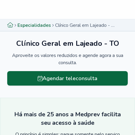
Menu lateral
Menu lateral
Especialidades
Clínico Geral em Lajeado - TO
Clínico Geral em Lajeado - TO
Aproveite os valores reduzidos e agende agora a sua
consulta.
Agendar teleconsulta
Há mais de 25 anos a Medprev facilita
seu acesso à saúde
O princípio é simples: pague somente pelo serviço