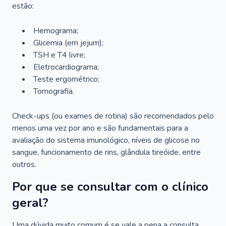
estão:
Hemograma;
Glicemia (em jejum);
TSH e T4 livre;
Eletrocardiograma;
Teste ergométrico;
Tomografia.
Check-ups (ou exames de rotina) são recomendados pelo
menos uma vez por ano e são fundamentais para a
avaliação do sistema imunológico, níveis de glicose no
sangue, funcionamento de rins, glândula tireóide, entre
outros.
Por que se consultar com o clínico
geral?
Uma dúvida muito comum é se vale a pena a consulta