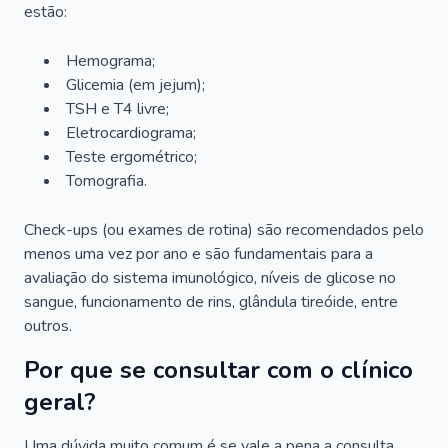
estão:
Hemograma;
Glicemia (em jejum);
TSH e T4 livre;
Eletrocardiograma;
Teste ergométrico;
Tomografia.
Check-ups (ou exames de rotina) são recomendados pelo
menos uma vez por ano e são fundamentais para a
avaliação do sistema imunológico, níveis de glicose no
sangue, funcionamento de rins, glândula tireóide, entre
outros.
Por que se consultar com o clínico
geral?
Uma dúvida muito comum é se vale a pena a consulta