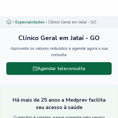
Menu lateral
Menu lateral
Especialidades
Clínico Geral em Jataí - GO
Clínico Geral em Jataí - GO
Aproveite os valores reduzidos e agende agora a sua
consulta.
Agendar teleconsulta
Há mais de 25 anos a Medprev facilita
seu acesso à saúde
O princípio é simples: pague somente pelo serviço