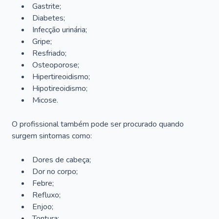
Gastrite;
Diabetes;
Infecção urinária;
Gripe;
Resfriado;
Osteoporose;
Hipertireoidismo;
Hipotireoidismo;
Micose.
O profissional também pode ser procurado quando
surgem sintomas como:
Dores de cabeça;
Dor no corpo;
Febre;
Refluxo;
Enjoo;
Tontura;