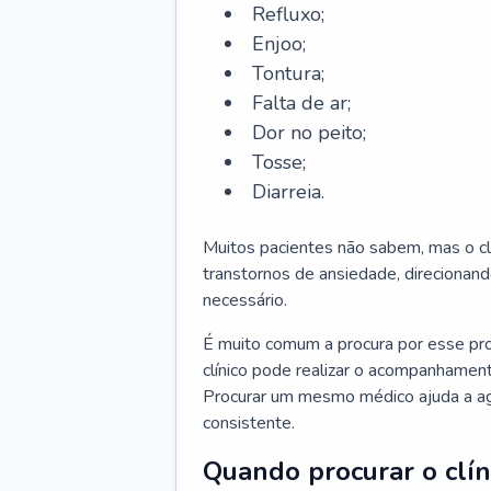
Refluxo;
Enjoo;
Tontura;
Falta de ar;
Dor no peito;
Tosse;
Diarreia.
Muitos pacientes não sabem, mas o cl
transtornos de ansiedade, direcionand
necessário.
É muito comum a procura por esse pr
clínico pode realizar o acompanhament
Procurar um mesmo médico ajuda a agil
consistente.
Quando procurar o clín