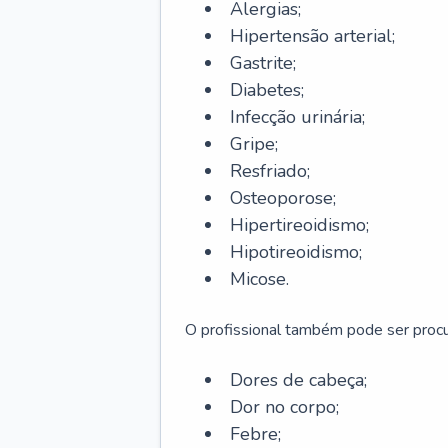
Alergias;
Hipertensão arterial;
Gastrite;
Diabetes;
Infecção urinária;
Gripe;
Resfriado;
Osteoporose;
Hipertireoidismo;
Hipotireoidismo;
Micose.
O profissional também pode ser pro
Dores de cabeça;
Dor no corpo;
Febre;