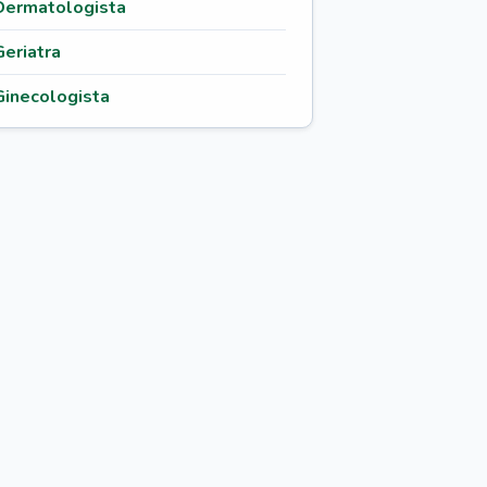
Dermatologista
Geriatra
Ginecologista