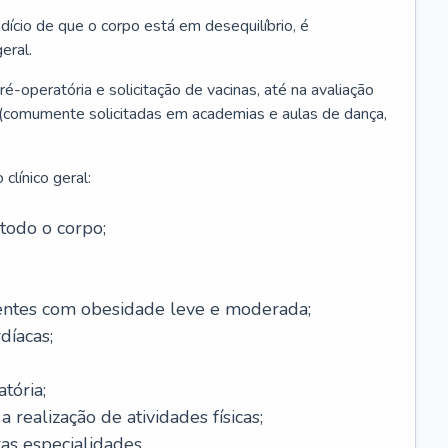
ício de que o corpo está em desequilíbrio, é
eral.
é-operatória e solicitação de vacinas, até na avaliação
as (comumente solicitadas em academias e aulas de dança,
clínico geral:
todo o corpo;
ntes com obesidade leve e moderada;
díacas;
tória;
 realização de atividades físicas;
s especialidades.