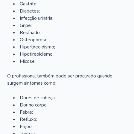
Gastrite;
Diabetes;
Infecção urinária;
Gripe;
Resfriado;
Osteoporose;
Hipertireoidismo;
Hipotireoidismo;
Micose.
O profissional também pode ser procurado quando
surgem sintomas como:
Dores de cabeça;
Dor no corpo;
Febre;
Refluxo;
Enjoo;
Tontura;