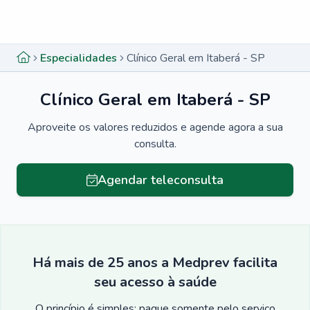
Menu lateral
Menu lateral
Especialidades
Clínico Geral em Itaberá - SP
Clínico Geral em Itaberá - SP
Aproveite os valores reduzidos e agende agora a sua
consulta.
Agendar teleconsulta
Há mais de 25 anos a Medprev facilita
seu acesso à saúde
O princípio é simples: pague somente pelo serviço