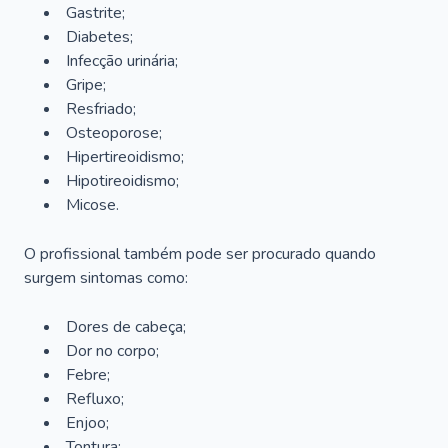
Gastrite;
Diabetes;
Infecção urinária;
Gripe;
Resfriado;
Osteoporose;
Hipertireoidismo;
Hipotireoidismo;
Micose.
O profissional também pode ser procurado quando
surgem sintomas como:
Dores de cabeça;
Dor no corpo;
Febre;
Refluxo;
Enjoo;
Tontura;