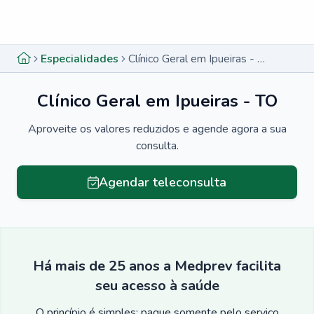
Menu lateral
Menu lateral
Especialidades
Clínico Geral em Ipueiras - TO
Clínico Geral em Ipueiras - TO
Aproveite os valores reduzidos e agende agora a sua
consulta.
Agendar teleconsulta
Há mais de 25 anos a Medprev facilita
seu acesso à saúde
O princípio é simples: pague somente pelo serviço