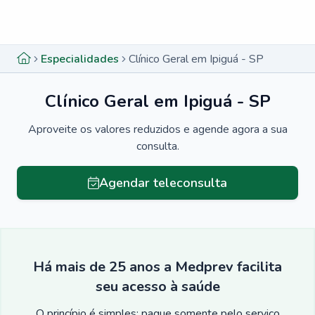
Menu lateral
Menu lateral
Especialidades
Clínico Geral em Ipiguá - SP
Clínico Geral em Ipiguá - SP
Aproveite os valores reduzidos e agende agora a sua
consulta.
Agendar teleconsulta
Há mais de 25 anos a Medprev facilita
seu acesso à saúde
O princípio é simples: pague somente pelo serviço