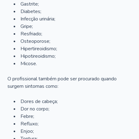
Gastrite;
Diabetes;
Infecção urinária;
Gripe;
Resfriado;
Osteoporose;
Hipertireoidismo;
Hipotireoidismo;
Micose.
O profissional também pode ser procurado quando
surgem sintomas como:
Dores de cabeça;
Dor no corpo;
Febre;
Refluxo;
Enjoo;
Tontura;