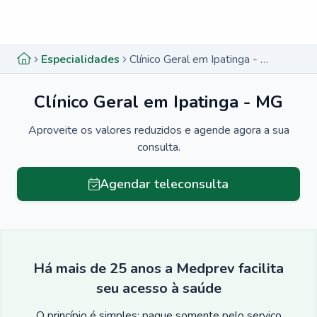
Menu lateral
Menu lateral
Especialidades
Clínico Geral em Ipatinga - MG
Clínico Geral em Ipatinga - MG
Aproveite os valores reduzidos e agende agora a sua
consulta.
Agendar teleconsulta
Há mais de 25 anos a Medprev facilita
seu acesso à saúde
O princípio é simples: pague somente pelo serviço