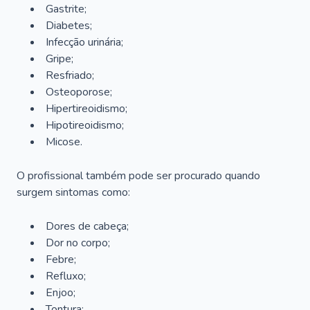
Gastrite;
Diabetes;
Infecção urinária;
Gripe;
Resfriado;
Osteoporose;
Hipertireoidismo;
Hipotireoidismo;
Micose.
O profissional também pode ser procurado quando
surgem sintomas como:
Dores de cabeça;
Dor no corpo;
Febre;
Refluxo;
Enjoo;
Tontura;