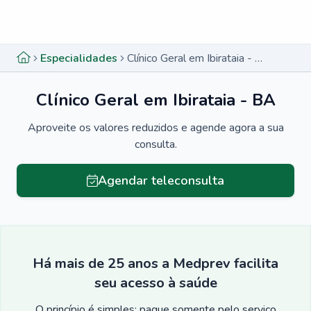
Menu lateral
Menu lateral
Especialidades
Clínico Geral em Ibirataia - BA
Clínico Geral em Ibirataia - BA
Aproveite os valores reduzidos e agende agora a sua
consulta.
Agendar teleconsulta
Há mais de 25 anos a Medprev facilita
seu acesso à saúde
O princípio é simples: pague somente pelo serviço