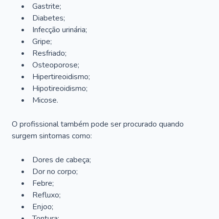
Gastrite;
Diabetes;
Infecção urinária;
Gripe;
Resfriado;
Osteoporose;
Hipertireoidismo;
Hipotireoidismo;
Micose.
O profissional também pode ser procurado quando
surgem sintomas como:
Dores de cabeça;
Dor no corpo;
Febre;
Refluxo;
Enjoo;
Tontura;