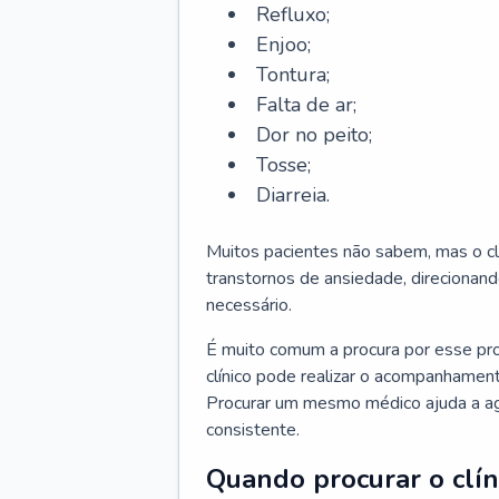
Refluxo;
Enjoo;
Tontura;
Falta de ar;
Dor no peito;
Tosse;
Diarreia.
Muitos pacientes não sabem, mas o cl
transtornos de ansiedade, direcionand
necessário.
É muito comum a procura por esse pr
clínico pode realizar o acompanhament
Procurar um mesmo médico ajuda a agil
consistente.
Quando procurar o clín