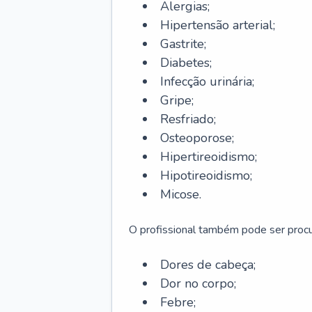
Alergias;
Hipertensão arterial;
Gastrite;
Diabetes;
Infecção urinária;
Gripe;
Resfriado;
Osteoporose;
Hipertireoidismo;
Hipotireoidismo;
Micose.
O profissional também pode ser pro
Dores de cabeça;
Dor no corpo;
Febre;