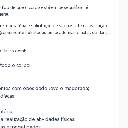
ício de que o corpo está em desequilíbrio, é
eral.
é-operatória e solicitação de vacinas, até na avaliação
as (comumente solicitadas em academias e aulas de dança,
clínico geral:
todo o corpo;
ntes com obesidade leve e moderada;
díacas;
tória;
 realização de atividades físicas;
s especialidades.