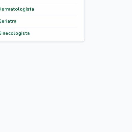
Dermatologista
Geriatra
Ginecologista