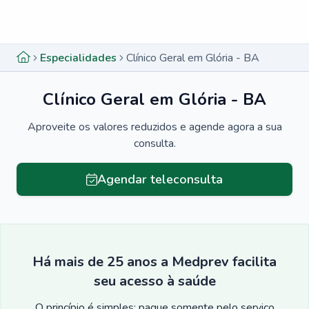
Menu lateral
Menu lateral
Especialidades
Clínico Geral em Glória - BA
Clínico Geral em Glória - BA
Aproveite os valores reduzidos e agende agora a sua
consulta.
Agendar teleconsulta
Há mais de 25 anos a Medprev facilita
seu acesso à saúde
O princípio é simples: pague somente pelo serviço