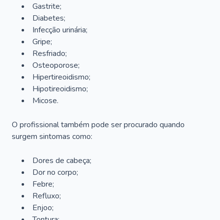
Gastrite;
Diabetes;
Infecção urinária;
Gripe;
Resfriado;
Osteoporose;
Hipertireoidismo;
Hipotireoidismo;
Micose.
O profissional também pode ser procurado quando
surgem sintomas como:
Dores de cabeça;
Dor no corpo;
Febre;
Refluxo;
Enjoo;
Tontura;