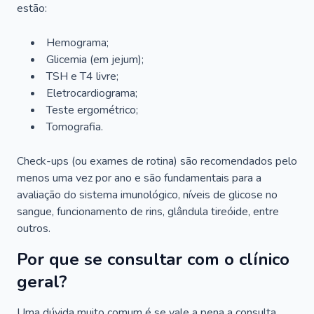
estão:
Hemograma;
Glicemia (em jejum);
TSH e T4 livre;
Eletrocardiograma;
Teste ergométrico;
Tomografia.
Check-ups (ou exames de rotina) são recomendados pelo
menos uma vez por ano e são fundamentais para a
avaliação do sistema imunológico, níveis de glicose no
sangue, funcionamento de rins, glândula tireóide, entre
outros.
Por que se consultar com o clínico
geral?
Uma dúvida muito comum é se vale a pena a consulta