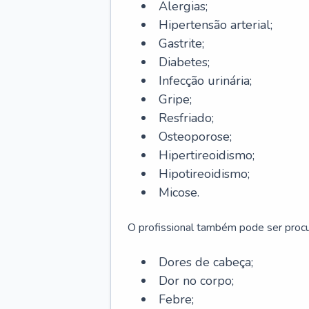
Alergias;
Hipertensão arterial;
Gastrite;
Diabetes;
Infecção urinária;
Gripe;
Resfriado;
Osteoporose;
Hipertireoidismo;
Hipotireoidismo;
Micose.
O profissional também pode ser pro
Dores de cabeça;
Dor no corpo;
Febre;