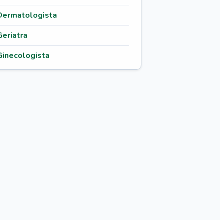
Dermatologista
Geriatra
Ginecologista