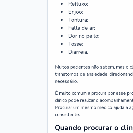
Refluxo;
Enjoo;
Tontura;
Falta de ar;
Dor no peito;
Tosse;
Diarreia.
Muitos pacientes não sabem, mas o cl
transtornos de ansiedade, direcionand
necessário.
É muito comum a procura por esse pr
clínico pode realizar o acompanhament
Procurar um mesmo médico ajuda a agil
consistente.
Quando procurar o clín