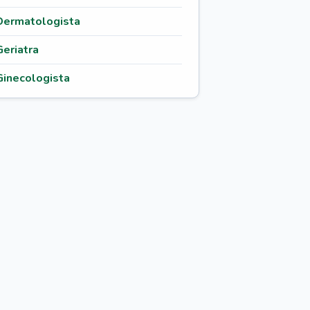
Dermatologista
Geriatra
Ginecologista