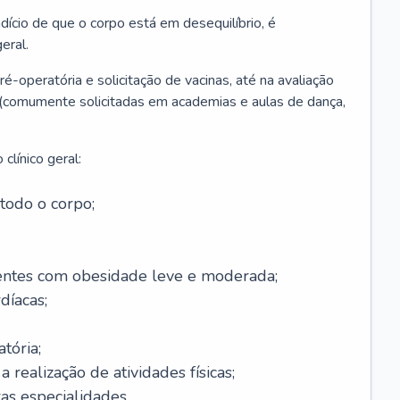
ício de que o corpo está em desequilíbrio, é
eral.
é-operatória e solicitação de vacinas, até na avaliação
as (comumente solicitadas em academias e aulas de dança,
clínico geral:
todo o corpo;
ntes com obesidade leve e moderada;
díacas;
tória;
 realização de atividades físicas;
s especialidades.