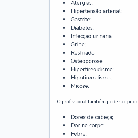
Alergias;
Hipertensão arterial;
Gastrite;
Diabetes;
Infecção urinária;
Gripe;
Resfriado;
Osteoporose;
Hipertireoidismo;
Hipotireoidismo;
Micose.
O profissional também pode ser pro
Dores de cabeça;
Dor no corpo;
Febre;