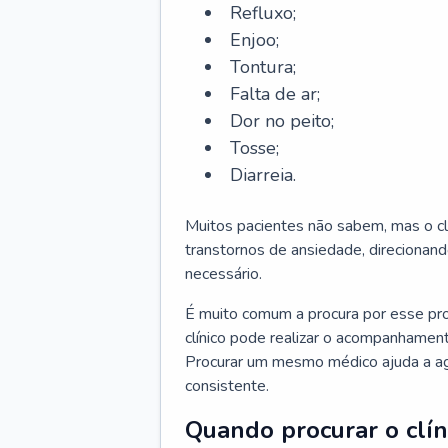
Refluxo;
Enjoo;
Tontura;
Falta de ar;
Dor no peito;
Tosse;
Diarreia.
Muitos pacientes não sabem, mas o cl
transtornos de ansiedade, direcionand
necessário.
É muito comum a procura por esse pr
clínico pode realizar o acompanhament
Procurar um mesmo médico ajuda a agil
consistente.
Quando procurar o clín