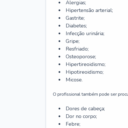
Alergias;
Hipertensão arterial;
Gastrite;
Diabetes;
Infecção urinária;
Gripe;
Resfriado;
Osteoporose;
Hipertireoidismo;
Hipotireoidismo;
Micose.
O profissional também pode ser pro
Dores de cabeça;
Dor no corpo;
Febre;