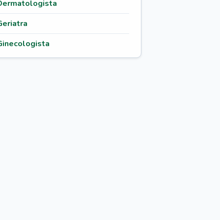
Dermatologista
Geriatra
Ginecologista