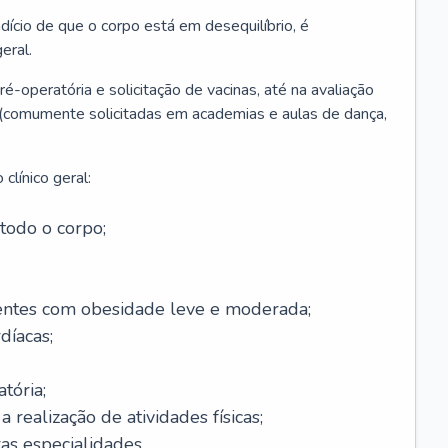
ício de que o corpo está em desequilíbrio, é
eral.
é-operatória e solicitação de vacinas, até na avaliação
as (comumente solicitadas em academias e aulas de dança,
clínico geral:
todo o corpo;
ntes com obesidade leve e moderada;
díacas;
tória;
 realização de atividades físicas;
s especialidades.