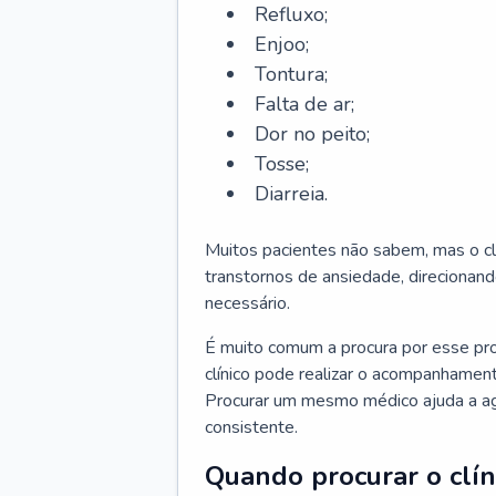
Refluxo;
Enjoo;
Tontura;
Falta de ar;
Dor no peito;
Tosse;
Diarreia.
Muitos pacientes não sabem, mas o cl
transtornos de ansiedade, direcionand
necessário.
É muito comum a procura por esse pr
clínico pode realizar o acompanhament
Procurar um mesmo médico ajuda a agil
consistente.
Quando procurar o clín