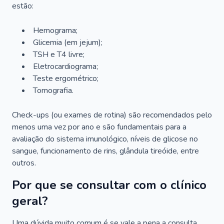
estão:
Hemograma;
Glicemia (em jejum);
TSH e T4 livre;
Eletrocardiograma;
Teste ergométrico;
Tomografia.
Check-ups (ou exames de rotina) são recomendados pelo
menos uma vez por ano e são fundamentais para a
avaliação do sistema imunológico, níveis de glicose no
sangue, funcionamento de rins, glândula tireóide, entre
outros.
Por que se consultar com o clínico
geral?
Uma dúvida muito comum é se vale a pena a consulta