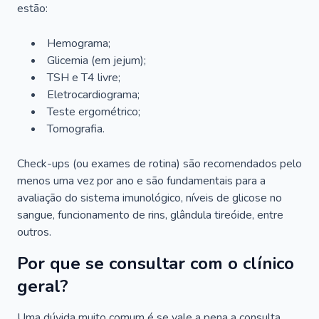
estão:
Hemograma;
Glicemia (em jejum);
TSH e T4 livre;
Eletrocardiograma;
Teste ergométrico;
Tomografia.
Check-ups (ou exames de rotina) são recomendados pelo
menos uma vez por ano e são fundamentais para a
avaliação do sistema imunológico, níveis de glicose no
sangue, funcionamento de rins, glândula tireóide, entre
outros.
Por que se consultar com o clínico
geral?
Uma dúvida muito comum é se vale a pena a consulta