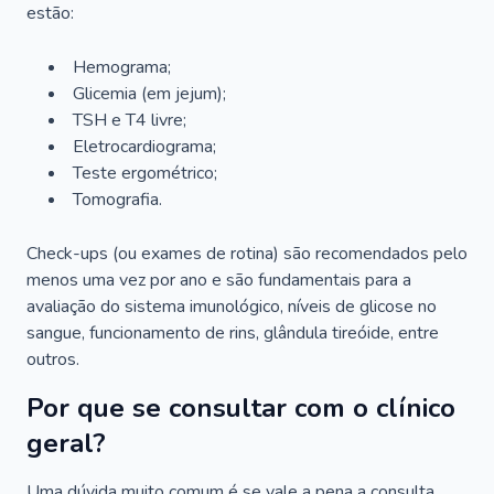
estão:
Hemograma;
Glicemia (em jejum);
TSH e T4 livre;
Eletrocardiograma;
Teste ergométrico;
Tomografia.
Check-ups (ou exames de rotina) são recomendados pelo
menos uma vez por ano e são fundamentais para a
avaliação do sistema imunológico, níveis de glicose no
sangue, funcionamento de rins, glândula tireóide, entre
outros.
Por que se consultar com o clínico
geral?
Uma dúvida muito comum é se vale a pena a consulta