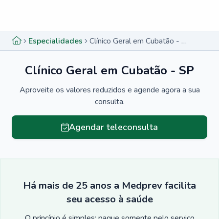
Menu lateral
Menu lateral
Especialidades
Clínico Geral em Cubatão - SP
Clínico Geral em Cubatão - SP
Aproveite os valores reduzidos e agende agora a sua
consulta.
Agendar teleconsulta
Há mais de 25 anos a Medprev facilita
seu acesso à saúde
O princípio é simples: pague somente pelo serviço