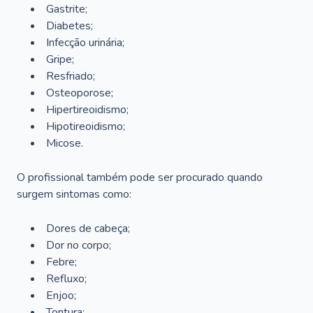
Gastrite;
Diabetes;
Infecção urinária;
Gripe;
Resfriado;
Osteoporose;
Hipertireoidismo;
Hipotireoidismo;
Micose.
O profissional também pode ser procurado quando
surgem sintomas como:
Dores de cabeça;
Dor no corpo;
Febre;
Refluxo;
Enjoo;
Tontura;