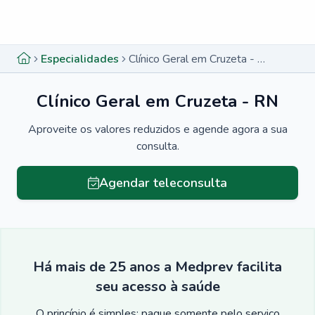
Menu lateral
Menu lateral
Especialidades
Clínico Geral em Cruzeta - RN
Clínico Geral em Cruzeta - RN
Aproveite os valores reduzidos e agende agora a sua
consulta.
Agendar teleconsulta
Há mais de 25 anos a Medprev facilita
seu acesso à saúde
O princípio é simples: pague somente pelo serviço