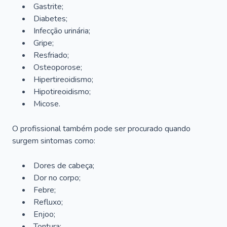
Gastrite;
Diabetes;
Infecção urinária;
Gripe;
Resfriado;
Osteoporose;
Hipertireoidismo;
Hipotireoidismo;
Micose.
O profissional também pode ser procurado quando
surgem sintomas como:
Dores de cabeça;
Dor no corpo;
Febre;
Refluxo;
Enjoo;
Tontura;