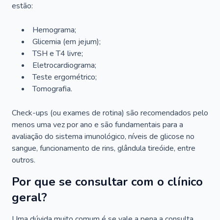
estão:
Hemograma;
Glicemia (em jejum);
TSH e T4 livre;
Eletrocardiograma;
Teste ergométrico;
Tomografia.
Check-ups (ou exames de rotina) são recomendados pelo
menos uma vez por ano e são fundamentais para a
avaliação do sistema imunológico, níveis de glicose no
sangue, funcionamento de rins, glândula tireóide, entre
outros.
Por que se consultar com o clínico
geral?
Uma dúvida muito comum é se vale a pena a consulta