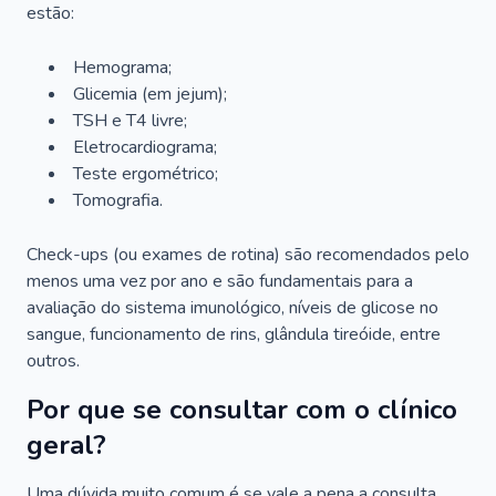
estão:
Hemograma;
Glicemia (em jejum);
TSH e T4 livre;
Eletrocardiograma;
Teste ergométrico;
Tomografia.
Check-ups (ou exames de rotina) são recomendados pelo
menos uma vez por ano e são fundamentais para a
avaliação do sistema imunológico, níveis de glicose no
sangue, funcionamento de rins, glândula tireóide, entre
outros.
Por que se consultar com o clínico
geral?
Uma dúvida muito comum é se vale a pena a consulta