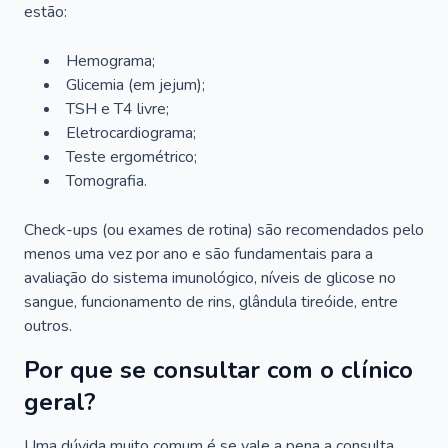
estão:
Hemograma;
Glicemia (em jejum);
TSH e T4 livre;
Eletrocardiograma;
Teste ergométrico;
Tomografia.
Check-ups (ou exames de rotina) são recomendados pelo
menos uma vez por ano e são fundamentais para a
avaliação do sistema imunológico, níveis de glicose no
sangue, funcionamento de rins, glândula tireóide, entre
outros.
Por que se consultar com o clínico
geral?
Uma dúvida muito comum é se vale a pena a consulta