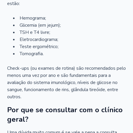
estão:
Hemograma;
Glicemia (em jejum);
TSH e T4 livre;
Eletrocardiograma;
Teste ergométrico;
Tomografia.
Check-ups (ou exames de rotina) são recomendados pelo
menos uma vez por ano e são fundamentais para a
avaliação do sistema imunológico, níveis de glicose no
sangue, funcionamento de rins, glândula tireóide, entre
outros.
Por que se consultar com o clínico
geral?
Uma dúvida muito comum é se vale a pena a consulta