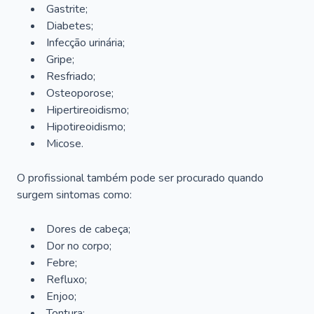
Gastrite;
Diabetes;
Infecção urinária;
Gripe;
Resfriado;
Osteoporose;
Hipertireoidismo;
Hipotireoidismo;
Micose.
O profissional também pode ser procurado quando
surgem sintomas como:
Dores de cabeça;
Dor no corpo;
Febre;
Refluxo;
Enjoo;
Tontura;