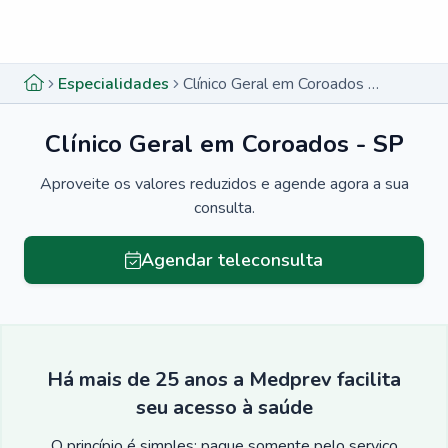
Menu lateral
Menu lateral
Especialidades
Clínico Geral em Coroados - SP
Clínico Geral em Coroados - SP
Aproveite os valores reduzidos e agende agora a sua
consulta.
Agendar teleconsulta
Há mais de 25 anos a Medprev facilita
seu acesso à saúde
O princípio é simples: pague somente pelo serviço