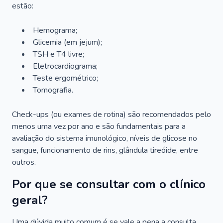
estão:
Hemograma;
Glicemia (em jejum);
TSH e T4 livre;
Eletrocardiograma;
Teste ergométrico;
Tomografia.
Check-ups (ou exames de rotina) são recomendados pelo
menos uma vez por ano e são fundamentais para a
avaliação do sistema imunológico, níveis de glicose no
sangue, funcionamento de rins, glândula tireóide, entre
outros.
Por que se consultar com o clínico
geral?
Uma dúvida muito comum é se vale a pena a consulta