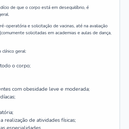
ício de que o corpo está em desequilíbrio, é
eral.
é-operatória e solicitação de vacinas, até na avaliação
as (comumente solicitadas em academias e aulas de dança,
clínico geral:
todo o corpo;
ntes com obesidade leve e moderada;
díacas;
tória;
 realização de atividades físicas;
s especialidades.