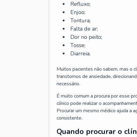
Refluxo;
Enjoo;
Tontura;
Falta de ar;
Dor no peito;
Tosse;
Diarreia.
Muitos pacientes não sabem, mas o cl
transtornos de ansiedade, direcionand
necessário.
É muito comum a procura por esse pr
clínico pode realizar o acompanhament
Procurar um mesmo médico ajuda a agil
consistente.
Quando procurar o clín