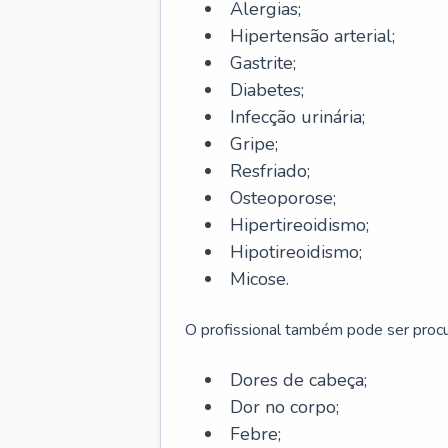
Alergias;
Hipertensão arterial;
Gastrite;
Diabetes;
Infecção urinária;
Gripe;
Resfriado;
Osteoporose;
Hipertireoidismo;
Hipotireoidismo;
Micose.
O profissional também pode ser pro
Dores de cabeça;
Dor no corpo;
Febre;