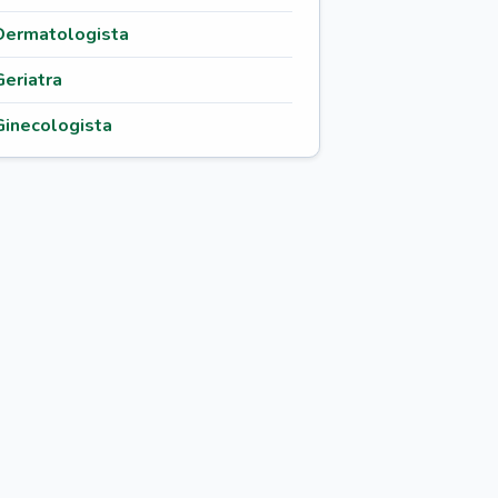
Dermatologista
Geriatra
Ginecologista