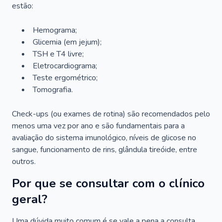
estão:
Hemograma;
Glicemia (em jejum);
TSH e T4 livre;
Eletrocardiograma;
Teste ergométrico;
Tomografia.
Check-ups (ou exames de rotina) são recomendados pelo
menos uma vez por ano e são fundamentais para a
avaliação do sistema imunológico, níveis de glicose no
sangue, funcionamento de rins, glândula tireóide, entre
outros.
Por que se consultar com o clínico
geral?
Uma dúvida muito comum é se vale a pena a consulta