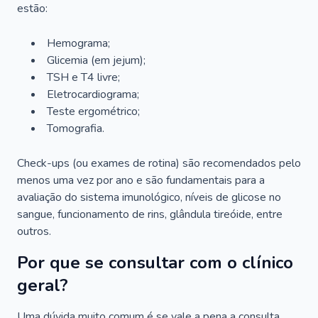
estão:
Hemograma;
Glicemia (em jejum);
TSH e T4 livre;
Eletrocardiograma;
Teste ergométrico;
Tomografia.
Check-ups (ou exames de rotina) são recomendados pelo
menos uma vez por ano e são fundamentais para a
avaliação do sistema imunológico, níveis de glicose no
sangue, funcionamento de rins, glândula tireóide, entre
outros.
Por que se consultar com o clínico
geral?
Uma dúvida muito comum é se vale a pena a consulta