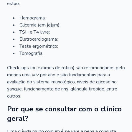
estão:
Hemograma;
Glicemia (em jejum);
TSH e T4 livre;
Eletrocardiograma;
Teste ergométrico;
Tomografia.
Check-ups (ou exames de rotina) são recomendados pelo
menos uma vez por ano e são fundamentais para a
avaliação do sistema imunológico, níveis de glicose no
sangue, funcionamento de rins, glândula tireóide, entre
outros.
Por que se consultar com o clínico
geral?
Uma dúvida muito comum é se vale a pena a consulta