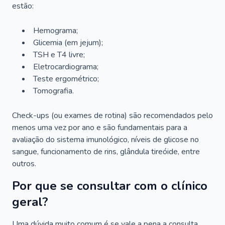
estão:
Hemograma;
Glicemia (em jejum);
TSH e T4 livre;
Eletrocardiograma;
Teste ergométrico;
Tomografia.
Check-ups (ou exames de rotina) são recomendados pelo
menos uma vez por ano e são fundamentais para a
avaliação do sistema imunológico, níveis de glicose no
sangue, funcionamento de rins, glândula tireóide, entre
outros.
Por que se consultar com o clínico
geral?
Uma dúvida muito comum é se vale a pena a consulta