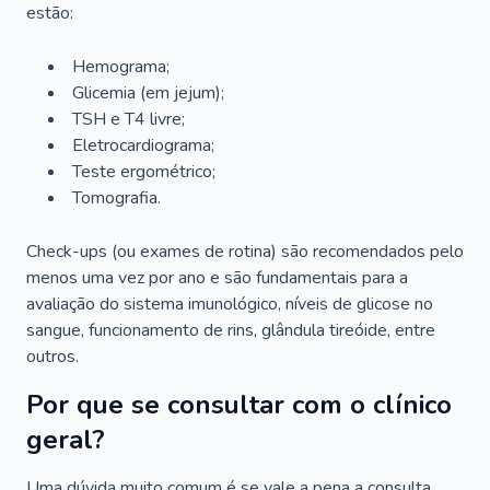
estão:
Hemograma;
Glicemia (em jejum);
TSH e T4 livre;
Eletrocardiograma;
Teste ergométrico;
Tomografia.
Check-ups (ou exames de rotina) são recomendados pelo
menos uma vez por ano e são fundamentais para a
avaliação do sistema imunológico, níveis de glicose no
sangue, funcionamento de rins, glândula tireóide, entre
outros.
Por que se consultar com o clínico
geral?
Uma dúvida muito comum é se vale a pena a consulta