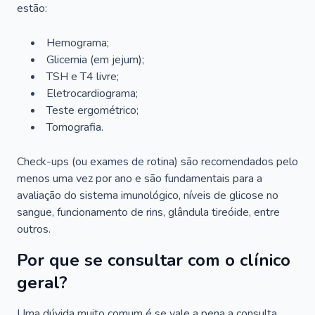
estão:
Hemograma;
Glicemia (em jejum);
TSH e T4 livre;
Eletrocardiograma;
Teste ergométrico;
Tomografia.
Check-ups (ou exames de rotina) são recomendados pelo
menos uma vez por ano e são fundamentais para a
avaliação do sistema imunológico, níveis de glicose no
sangue, funcionamento de rins, glândula tireóide, entre
outros.
Por que se consultar com o clínico
geral?
Uma dúvida muito comum é se vale a pena a consulta