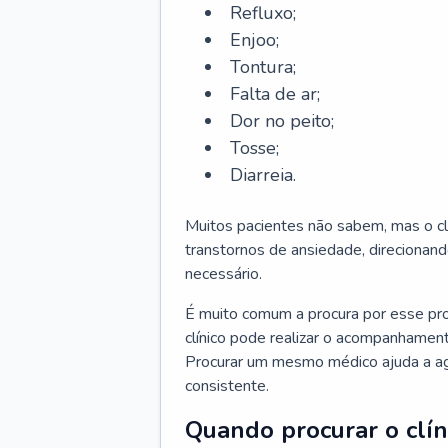
Refluxo;
Enjoo;
Tontura;
Falta de ar;
Dor no peito;
Tosse;
Diarreia.
Muitos pacientes não sabem, mas o cl
transtornos de ansiedade, direcionand
necessário.
É muito comum a procura por esse pr
clínico pode realizar o acompanhament
Procurar um mesmo médico ajuda a agil
consistente.
Quando procurar o clín