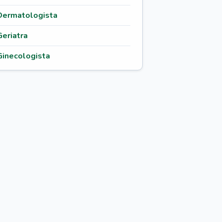
Dermatologista
Geriatra
Ginecologista