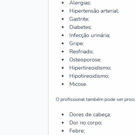
Alergias;
Hipertensão arterial;
Gastrite;
Diabetes;
Infecção urinária;
Gripe;
Resfriado;
Osteoporose;
Hipertireoidismo;
Hipotireoidismo;
Micose.
O profissional também pode ser pro
Dores de cabeça;
Dor no corpo;
Febre;