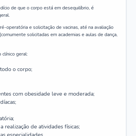
ício de que o corpo está em desequilíbrio, é
eral.
é-operatória e solicitação de vacinas, até na avaliação
as (comumente solicitadas em academias e aulas de dança,
clínico geral:
todo o corpo;
ntes com obesidade leve e moderada;
díacas;
tória;
 realização de atividades físicas;
s especialidades.