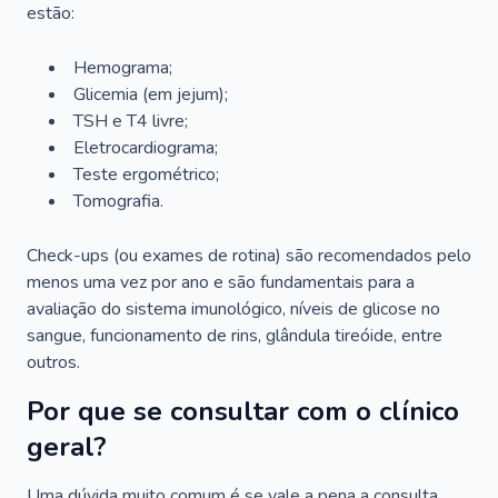
estão:
Hemograma;
Glicemia (em jejum);
TSH e T4 livre;
Eletrocardiograma;
Teste ergométrico;
Tomografia.
Check-ups (ou exames de rotina) são recomendados pelo
menos uma vez por ano e são fundamentais para a
avaliação do sistema imunológico, níveis de glicose no
sangue, funcionamento de rins, glândula tireóide, entre
outros.
Por que se consultar com o clínico
geral?
Uma dúvida muito comum é se vale a pena a consulta