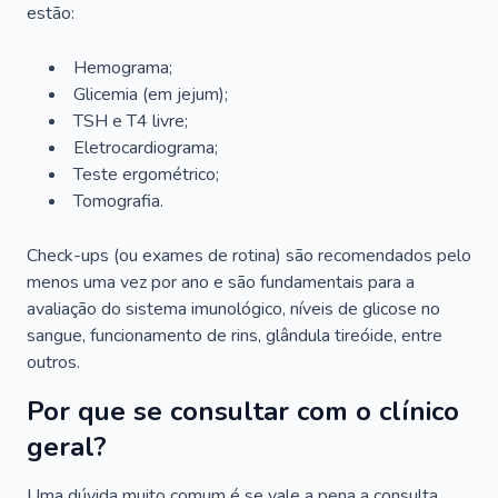
estão:
Hemograma;
Glicemia (em jejum);
TSH e T4 livre;
Eletrocardiograma;
Teste ergométrico;
Tomografia.
Check-ups (ou exames de rotina) são recomendados pelo
menos uma vez por ano e são fundamentais para a
avaliação do sistema imunológico, níveis de glicose no
sangue, funcionamento de rins, glândula tireóide, entre
outros.
Por que se consultar com o clínico
geral?
Uma dúvida muito comum é se vale a pena a consulta