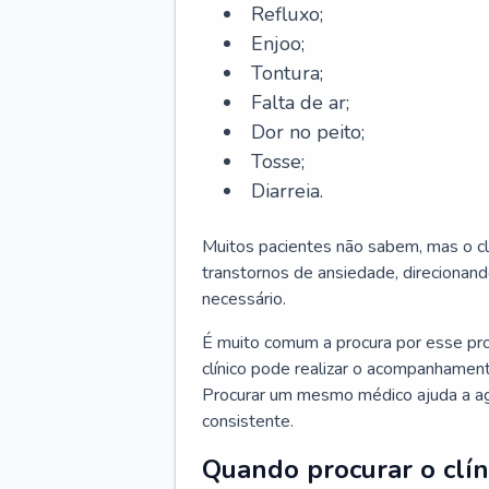
Refluxo;
Enjoo;
Tontura;
Falta de ar;
Dor no peito;
Tosse;
Diarreia.
Muitos pacientes não sabem, mas o cl
transtornos de ansiedade, direcionand
necessário.
É muito comum a procura por esse pr
clínico pode realizar o acompanhament
Procurar um mesmo médico ajuda a agil
consistente.
Quando procurar o clín