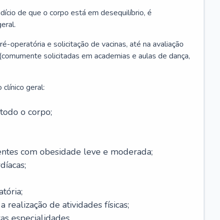
ício de que o corpo está em desequilíbrio, é
eral.
é-operatória e solicitação de vacinas, até na avaliação
as (comumente solicitadas em academias e aulas de dança,
clínico geral:
todo o corpo;
ntes com obesidade leve e moderada;
díacas;
tória;
 realização de atividades físicas;
s especialidades.