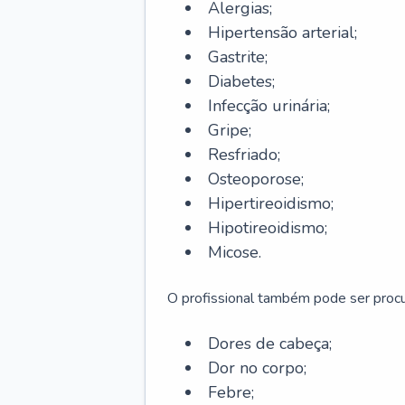
Alergias;
Hipertensão arterial;
Gastrite;
Diabetes;
Infecção urinária;
Gripe;
Resfriado;
Osteoporose;
Hipertireoidismo;
Hipotireoidismo;
Micose.
O profissional também pode ser pro
Dores de cabeça;
Dor no corpo;
Febre;