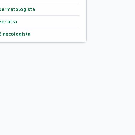
Dermatologista
Geriatra
Ginecologista